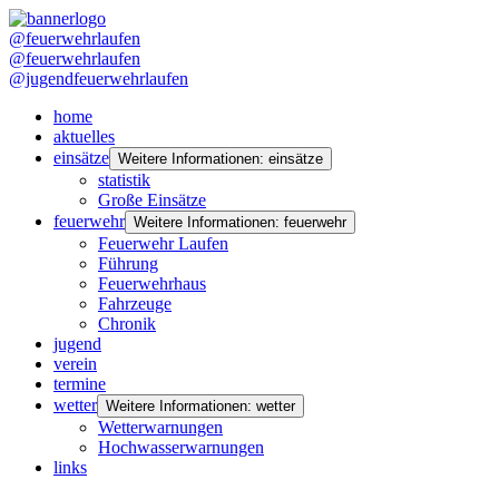
@feuerwehrlaufen
@feuerwehrlaufen
@jugendfeuerwehrlaufen
home
aktuelles
einsätze
Weitere Informationen: einsätze
statistik
Große Einsätze
feuerwehr
Weitere Informationen: feuerwehr
Feuerwehr Laufen
Führung
Feuerwehrhaus
Fahrzeuge
Chronik
jugend
verein
termine
wetter
Weitere Informationen: wetter
Wetterwarnungen
Hochwasserwarnungen
links